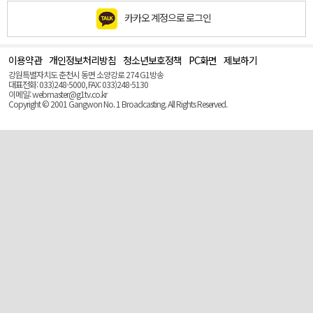
카카오 계정으로 로그인
이용약관
개인정보처리방침
청소년보호정책
PC화면
제보하기
맨
위
강원특별자치도 춘천시 동면 소양강로 274 G1방송
로
대표전화: 033)248-5000, FAX: 033)248-5130
(Top)
이메일: webmaster@g1tv.co.kr
Copyright © 2001 Gangwon No. 1 Broadcasting. All Rights Reserved.