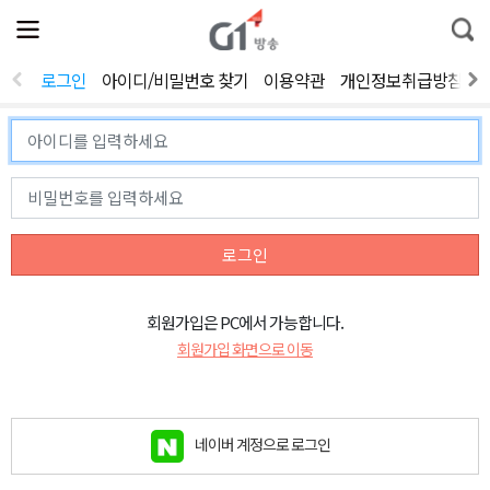
전
제
통
체
보
합
메
검
뉴
색
로그인
아이디/비밀번호 찾기
이용약관
개인정보취급방침
열
기
로그인
회원가입은 PC에서 가능합니다.
회원가입 화면으로 이동
네이버 계정으로 로그인