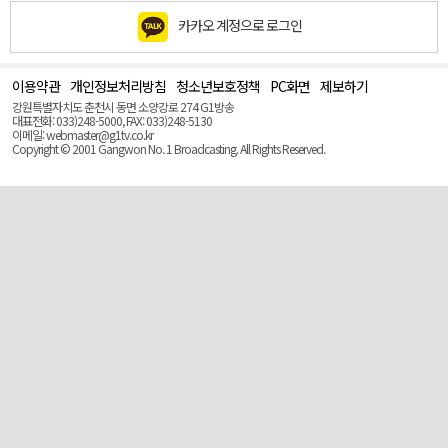
카카오 계정으로 로그인
이용약관
개인정보처리방침
청소년보호정책
PC화면
제보하기
맨
위
강원특별자치도 춘천시 동면 소양강로 274 G1방송
로
대표전화: 033)248-5000, FAX: 033)248-5130
(Top)
이메일: webmaster@g1tv.co.kr
Copyright © 2001 Gangwon No. 1 Broadcasting. All Rights Reserved.