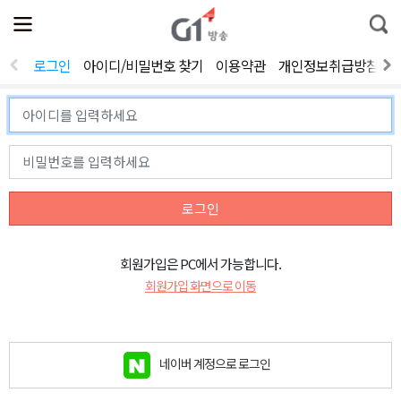
전
제
통
체
보
합
메
검
뉴
색
로그인
아이디/비밀번호 찾기
이용약관
개인정보취급방침
열
기
로그인
회원가입은 PC에서 가능합니다.
회원가입 화면으로 이동
네이버 계정으로 로그인