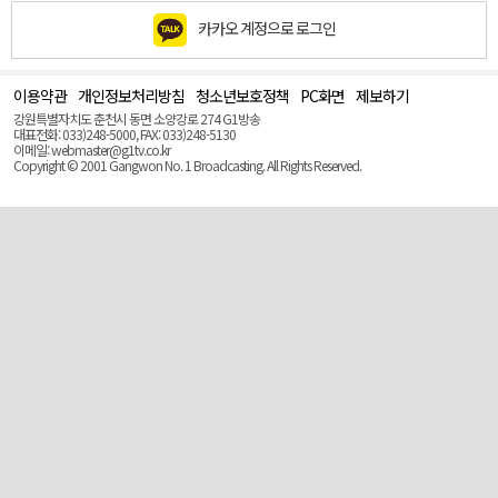
카카오 계정으로 로그인
이용약관
개인정보처리방침
청소년보호정책
PC화면
제보하기
맨
위
강원특별자치도 춘천시 동면 소양강로 274 G1방송
로
대표전화: 033)248-5000, FAX: 033)248-5130
(Top)
이메일: webmaster@g1tv.co.kr
Copyright © 2001 Gangwon No. 1 Broadcasting. All Rights Reserved.