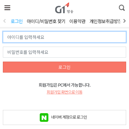
전
제
통
체
보
합
메
검
뉴
색
로그인
아이디/비밀번호 찾기
이용약관
개인정보취급방침
열
기
로그인
회원가입은 PC에서 가능합니다.
회원가입 화면으로 이동
네이버 계정으로 로그인