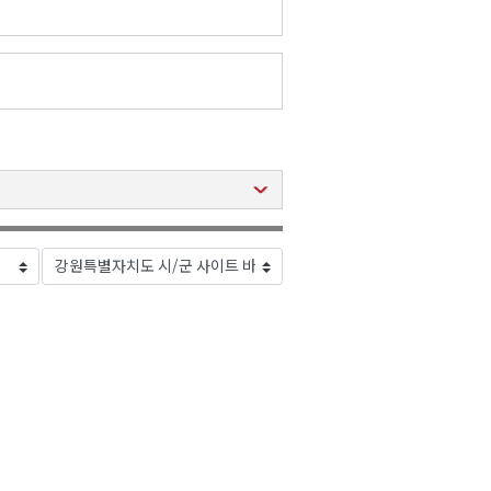
2026년 08월 08일(토)
2026년 08월 08일(토)
2026년 08월 08일(토)
2026년 08월 07일(금)
2026년 08월 07일(금)