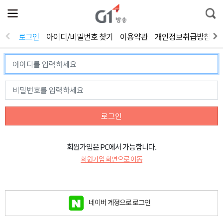
전
제
통
체
보
합
메
검
뉴
색
로그인
아이디/비밀번호 찾기
이용약관
개인정보취급방침
열
기
로그인
회원가입은 PC에서 가능합니다.
회원가입 화면으로 이동
네이버 계정으로 로그인