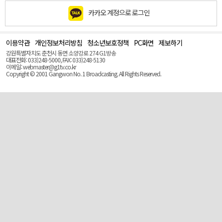
카카오 계정으로 로그인
이용약관
개인정보처리방침
청소년보호정책
PC화면
제보하기
맨
위
강원특별자치도 춘천시 동면 소양강로 274 G1방송
로
대표전화: 033)248-5000, FAX: 033)248-5130
(Top)
이메일: webmaster@g1tv.co.kr
Copyright © 2001 Gangwon No. 1 Broadcasting. All Rights Reserved.