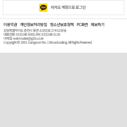
카카오 계정으로 로그인
이용약관
개인정보처리방침
청소년보호정책
PC화면
제보하기
맨
위
강원특별자치도 춘천시 동면 소양강로 274 G1방송
로
대표전화: 033)248-5000, FAX: 033)248-5130
(Top)
이메일: webmaster@g1tv.co.kr
Copyright © 2001 Gangwon No. 1 Broadcasting. All Rights Reserved.