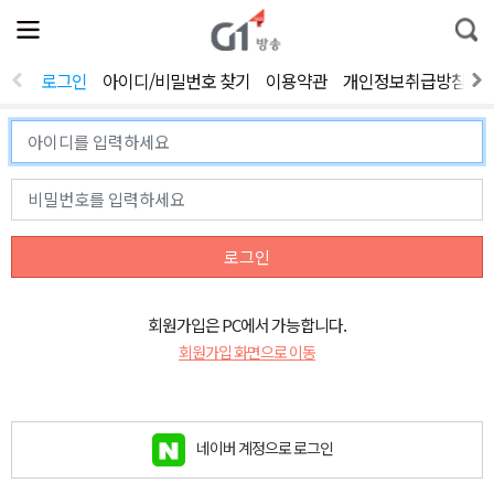
전
제
통
체
보
합
메
검
뉴
색
로그인
아이디/비밀번호 찾기
이용약관
개인정보취급방침
열
기
로그인
회원가입은 PC에서 가능합니다.
회원가입 화면으로 이동
네이버 계정으로 로그인