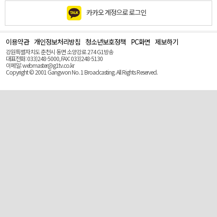
카카오 계정으로 로그인
이용약관
개인정보처리방침
청소년보호정책
PC화면
제보하기
맨
위
강원특별자치도 춘천시 동면 소양강로 274 G1방송
로
대표전화: 033)248-5000, FAX: 033)248-5130
(Top)
이메일: webmaster@g1tv.co.kr
Copyright © 2001 Gangwon No. 1 Broadcasting. All Rights Reserved.