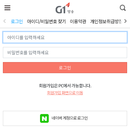
전
제
통
체
보
합
메
검
뉴
색
로그인
아이디/비밀번호 찾기
이용약관
개인정보취급방침
열
기
로그인
회원가입은 PC에서 가능합니다.
회원가입 화면으로 이동
네이버 계정으로 로그인