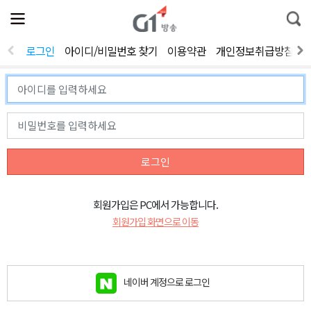
전
제
통
체
보
합
메
검
뉴
색
로그인
아이디/비밀번호 찾기
이용약관
개인정보취급방침
열
기
로그인
회원가입은 PC에서 가능합니다.
회원가입 화면으로 이동
네이버 계정으로 로그인