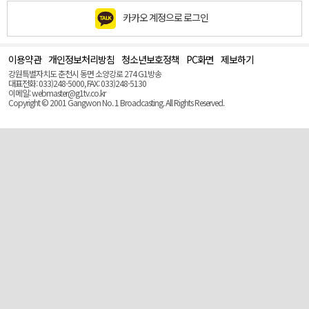
카카오 계정으로 로그인
이용약관
개인정보처리방침
청소년보호정책
PC화면
제보하기
맨
위
강원특별자치도 춘천시 동면 소양강로 274 G1방송
로
대표전화: 033)248-5000, FAX: 033)248-5130
(Top)
이메일: webmaster@g1tv.co.kr
Copyright © 2001 Gangwon No. 1 Broadcasting. All Rights Reserved.