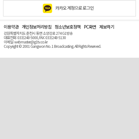
카카오 계정으로 로그인
이용약관
개인정보처리방침
청소년보호정책
PC화면
제보하기
맨
위
강원특별자치도 춘천시 동면 소양강로 274 G1방송
로
대표전화: 033)248-5000, FAX: 033)248-5130
(Top)
이메일: webmaster@g1tv.co.kr
Copyright © 2001 Gangwon No. 1 Broadcasting. All Rights Reserved.