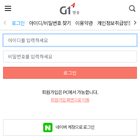
전
제
통
체
보
합
메
검
뉴
색
로그인
아이디/비밀번호 찾기
이용약관
개인정보취급방침
열
기
로그인
회원가입은 PC에서 가능합니다.
회원가입 화면으로 이동
네이버 계정으로 로그인