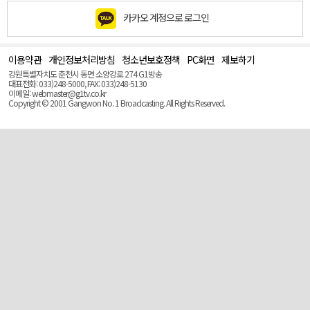
카카오 계정으로 로그인
이용약관
개인정보처리방침
청소년보호정책
PC화면
제보하기
맨
위
강원특별자치도 춘천시 동면 소양강로 274 G1방송
로
대표전화: 033)248-5000, FAX: 033)248-5130
(Top)
이메일: webmaster@g1tv.co.kr
Copyright © 2001 Gangwon No. 1 Broadcasting. All Rights Reserved.