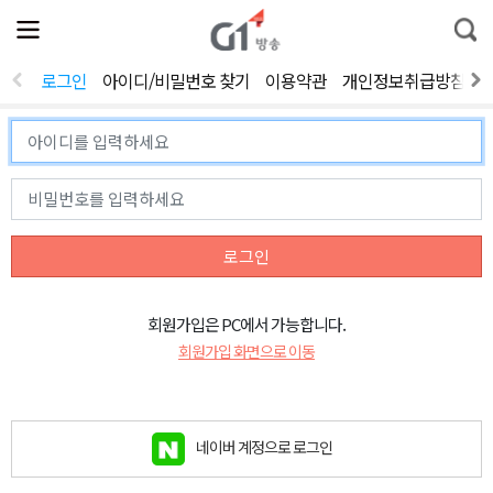
전
제
통
체
보
합
메
검
뉴
색
로그인
아이디/비밀번호 찾기
이용약관
개인정보취급방침
열
기
로그인
회원가입은 PC에서 가능합니다.
회원가입 화면으로 이동
네이버 계정으로 로그인