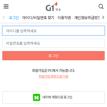
전
제
통
체
보
합
메
검
뉴
색
로그인
아이디/비밀번호 찾기
이용약관
개인정보취급방침
열
기
로그인
회원가입은 PC에서 가능합니다.
회원가입 화면으로 이동
네이버 계정으로 로그인