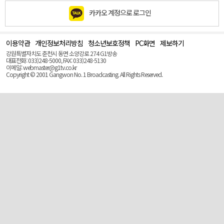
카카오 계정으로 로그인
이용약관
개인정보처리방침
청소년보호정책
PC화면
제보하기
맨
위
강원특별자치도 춘천시 동면 소양강로 274 G1방송
로
대표전화: 033)248-5000, FAX: 033)248-5130
(Top)
이메일: webmaster@g1tv.co.kr
Copyright © 2001 Gangwon No. 1 Broadcasting. All Rights Reserved.