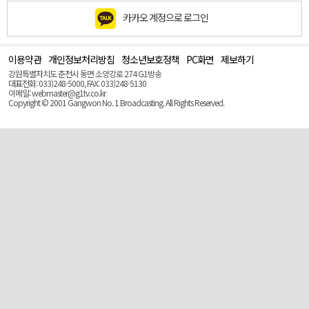
카카오 계정으로 로그인
이용약관
개인정보처리방침
청소년보호정책
PC화면
제보하기
맨
위
강원특별자치도 춘천시 동면 소양강로 274 G1방송
로
대표전화: 033)248-5000, FAX: 033)248-5130
(Top)
이메일: webmaster@g1tv.co.kr
Copyright © 2001 Gangwon No. 1 Broadcasting. All Rights Reserved.