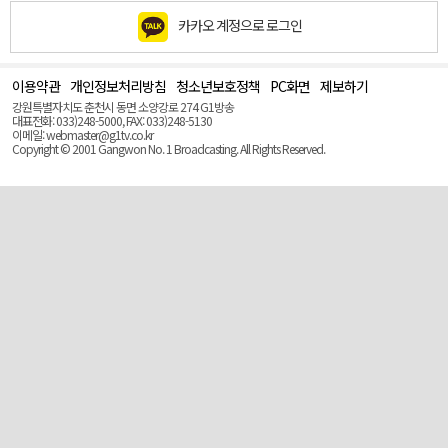
카카오 계정으로 로그인
이용약관
개인정보처리방침
청소년보호정책
PC화면
제보하기
맨
위
강원특별자치도 춘천시 동면 소양강로 274 G1방송
로
대표전화: 033)248-5000, FAX: 033)248-5130
(Top)
이메일: webmaster@g1tv.co.kr
Copyright © 2001 Gangwon No. 1 Broadcasting. All Rights Reserved.