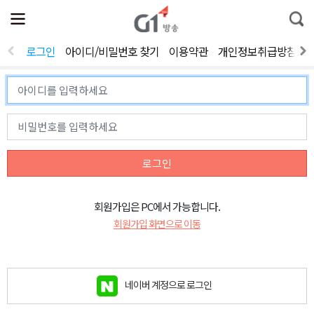
전
제
통
체
보
합
메
검
뉴
색
로그인
아이디/비밀번호 찾기
이용약관
개인정보취급방침
열
기
로그인
회원가입은 PC에서 가능합니다.
회원가입 화면으로 이동
네이버 계정으로 로그인