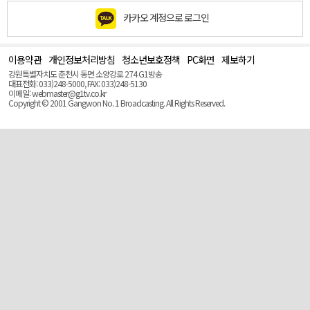
카카오 계정으로 로그인
이용약관
개인정보처리방침
청소년보호정책
PC화면
제보하기
맨
위
강원특별자치도 춘천시 동면 소양강로 274 G1방송
로
대표전화: 033)248-5000, FAX: 033)248-5130
(Top)
이메일: webmaster@g1tv.co.kr
Copyright © 2001 Gangwon No. 1 Broadcasting. All Rights Reserved.