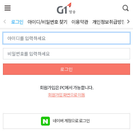
전
제
통
체
보
합
메
검
뉴
색
로그인
아이디/비밀번호 찾기
이용약관
개인정보취급방침
열
기
로그인
회원가입은 PC에서 가능합니다.
회원가입 화면으로 이동
네이버 계정으로 로그인