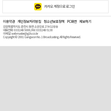
카카오 계정으로 로그인
이용약관
개인정보처리방침
청소년보호정책
PC화면
제보하기
맨
위
강원특별자치도 춘천시 동면 소양강로 274 G1방송
로
대표전화: 033)248-5000, FAX: 033)248-5130
(Top)
이메일: webmaster@g1tv.co.kr
Copyright © 2001 Gangwon No. 1 Broadcasting. All Rights Reserved.