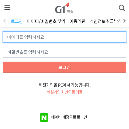
전
제
통
체
보
합
메
검
뉴
색
로그인
아이디/비밀번호 찾기
이용약관
개인정보취급방침
열
기
로그인
회원가입은 PC에서 가능합니다.
회원가입 화면으로 이동
네이버 계정으로 로그인