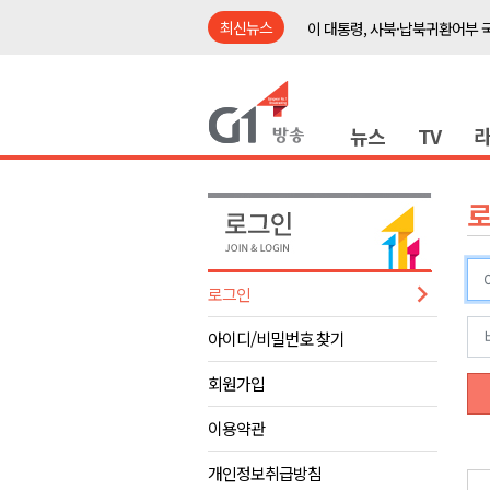
최신뉴스
이 대통령, 사북·납북귀환어부 
여름축제 더위와 전쟁..물놀이 
강원도, 최휘영 문체부장관과 
뉴스
TV
이광재 국회 예결위원장, 강릉시
검찰청 폐지..해결 과제 산적
육동한 시장, 국제스케이트장 춘
영월군, 국·도비 확보 보고회 개
삼척 공공산후조리원 이전 시급
로그인
강원자치도교육청 교감급 이상 3
아이디/비밀번호 찾기
도-시군 첫 간담회..우상호 "하
이 대통령, 사북·납북귀환어부 
회원가입
여름축제 더위와 전쟁..물놀이 
이용약관
강원도, 최휘영 문체부장관과 
개인정보취급방침
이광재 국회 예결위원장, 강릉시