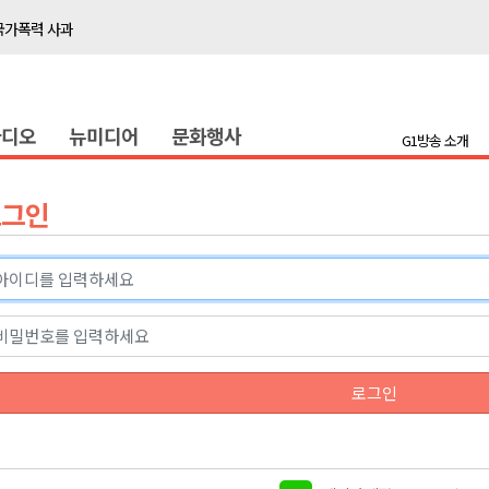
국가폭력 사과
접목
정책간담회
라디오
뉴미디어
문화행사
 초청 특별 강연
G1방송 소개
천 유치 건의
로그인
최
87명 인사
나된 공동체"
국가폭력 사과
로그인
접목
정책간담회
 초청 특별 강연