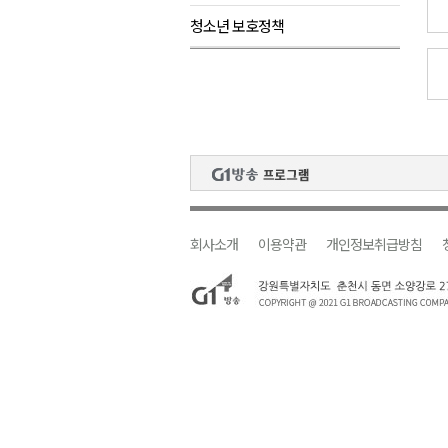
청소년 보호정책
검찰청 폐지..해결 과제 산적
육동한 시장, 국제스케이트장 춘
영월군, 국·도비 확보 보고회 개
삼척 공공산후조리원 이전 시급
강원자치도교육청 교감급 이상 3
회사소개
이용약관
개인정보취급방침