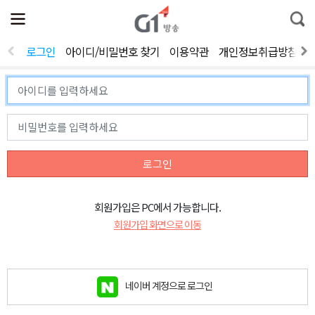
전
제
통
체
보
합
메
검
뉴
색
로그인
아이디/비밀번호 찾기
이용약관
개인정보취급방침
열
기
로그인
회원가입은 PC에서 가능합니다.
회원가입 화면으로 이동
네이버 계정으로 로그인