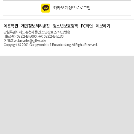
카카오 계정으로 로그인
이용약관
개인정보처리방침
청소년보호정책
PC화면
제보하기
맨
위
강원특별자치도 춘천시 동면 소양강로 274 G1방송
로
대표전화: 033)248-5000, FAX: 033)248-5130
(Top)
이메일: webmaster@g1tv.co.kr
Copyright © 2001 Gangwon No. 1 Broadcasting. All Rights Reserved.