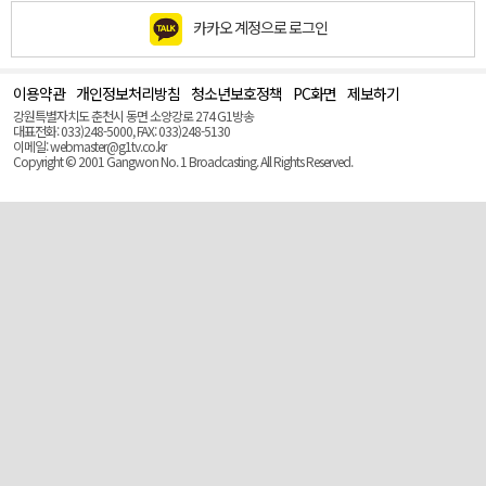
카카오 계정으로 로그인
이용약관
개인정보처리방침
청소년보호정책
PC화면
제보하기
맨
위
강원특별자치도 춘천시 동면 소양강로 274 G1방송
로
대표전화: 033)248-5000, FAX: 033)248-5130
(Top)
이메일: webmaster@g1tv.co.kr
Copyright © 2001 Gangwon No. 1 Broadcasting. All Rights Reserved.