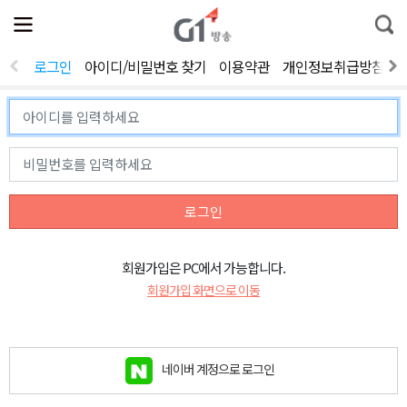
전
제
통
체
보
합
메
검
뉴
색
로그인
아이디/비밀번호 찾기
이용약관
개인정보취급방침
열
기
로그인
회원가입은 PC에서 가능합니다.
회원가입 화면으로 이동
네이버 계정으로 로그인