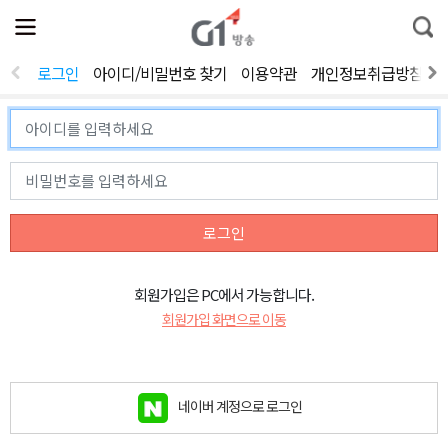
전
제
통
체
보
합
메
검
뉴
색
로그인
아이디/비밀번호 찾기
이용약관
개인정보취급방침
열
기
로그인
회원가입은 PC에서 가능합니다.
회원가입 화면으로 이동
네이버 계정으로 로그인