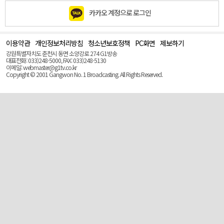
카카오 계정으로 로그인
이용약관
개인정보처리방침
청소년보호정책
PC화면
제보하기
맨
위
강원특별자치도 춘천시 동면 소양강로 274 G1방송
로
대표전화: 033)248-5000, FAX: 033)248-5130
(Top)
이메일: webmaster@g1tv.co.kr
Copyright © 2001 Gangwon No. 1 Broadcasting. All Rights Reserved.