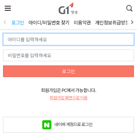
전
제
통
체
보
합
메
검
뉴
색
로그인
아이디/비밀번호 찾기
이용약관
개인정보취급방침
열
기
로그인
회원가입은 PC에서 가능합니다.
회원가입 화면으로 이동
네이버 계정으로 로그인