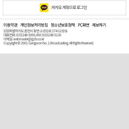
카카오 계정으로 로그인
이용약관
개인정보처리방침
청소년보호정책
PC화면
제보하기
맨
위
강원특별자치도 춘천시 동면 소양강로 274 G1방송
로
대표전화: 033)248-5000, FAX: 033)248-5130
(Top)
이메일: webmaster@g1tv.co.kr
Copyright © 2001 Gangwon No. 1 Broadcasting. All Rights Reserved.