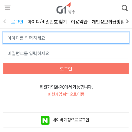
전
제
통
체
보
합
메
검
뉴
색
로그인
아이디/비밀번호 찾기
이용약관
개인정보취급방침
열
기
로그인
회원가입은 PC에서 가능합니다.
회원가입 화면으로 이동
네이버 계정으로 로그인