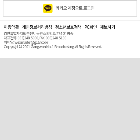
카카오 계정으로 로그인
이용약관
개인정보처리방침
청소년보호정책
PC화면
제보하기
맨
위
강원특별자치도 춘천시 동면 소양강로 274 G1방송
로
대표전화: 033)248-5000, FAX: 033)248-5130
(Top)
이메일: webmaster@g1tv.co.kr
Copyright © 2001 Gangwon No. 1 Broadcasting. All Rights Reserved.