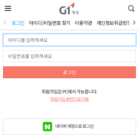
전
제
통
체
보
합
메
검
뉴
색
로그인
아이디/비밀번호 찾기
이용약관
개인정보취급방침
열
기
로그인
회원가입은 PC에서 가능합니다.
회원가입 화면으로 이동
네이버 계정으로 로그인