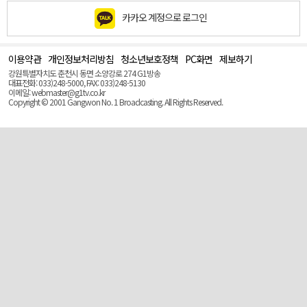
카카오 계정으로 로그인
이용약관
개인정보처리방침
청소년보호정책
PC화면
제보하기
맨
위
강원특별자치도 춘천시 동면 소양강로 274 G1방송
로
대표전화: 033)248-5000, FAX: 033)248-5130
(Top)
이메일: webmaster@g1tv.co.kr
Copyright © 2001 Gangwon No. 1 Broadcasting. All Rights Reserved.