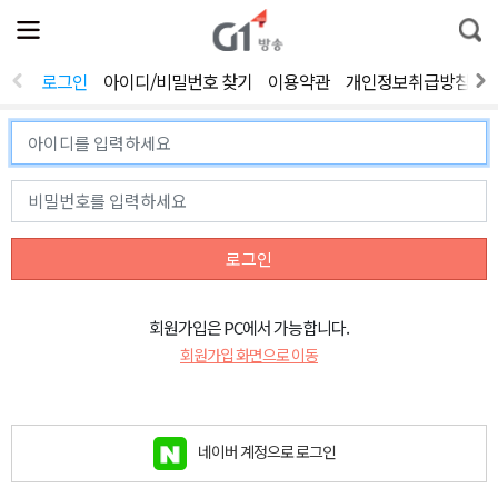
전
제
통
체
보
합
메
검
뉴
색
로그인
아이디/비밀번호 찾기
이용약관
개인정보취급방침
열
기
로그인
회원가입은 PC에서 가능합니다.
회원가입 화면으로 이동
네이버 계정으로 로그인