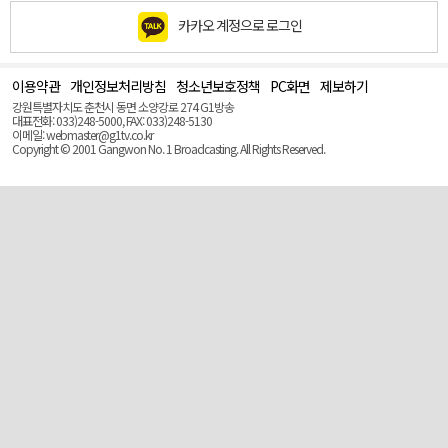
카카오 계정으로 로그인
이용약관
개인정보처리방침
청소년보호정책
PC화면
제보하기
맨
위
강원특별자치도 춘천시 동면 소양강로 274 G1방송
로
대표전화: 033)248-5000, FAX: 033)248-5130
(Top)
이메일: webmaster@g1tv.co.kr
Copyright © 2001 Gangwon No. 1 Broadcasting. All Rights Reserved.