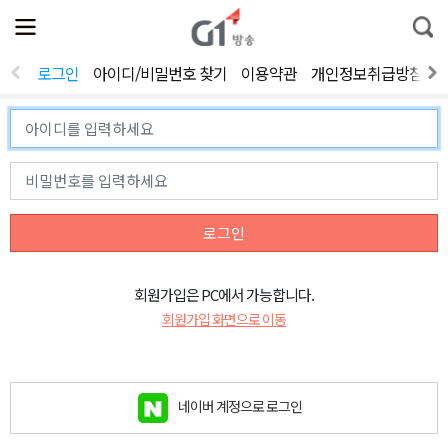
전
제
통
체
보
합
메
검
뉴
색
로그인
아이디/비밀번호 찾기
이용약관
개인정보취급방침
열
기
로그인
회원가입은 PC에서 가능합니다.
회원가입 화면으로 이동
네이버 계정으로 로그인