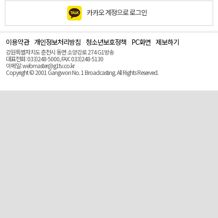
카카오 계정으로 로그인
이용약관
개인정보처리방침
청소년보호정책
PC화면
제보하기
맨
위
강원특별자치도 춘천시 동면 소양강로 274 G1방송
로
대표전화: 033)248-5000, FAX: 033)248-5130
(Top)
이메일: webmaster@g1tv.co.kr
Copyright © 2001 Gangwon No. 1 Broadcasting. All Rights Reserved.