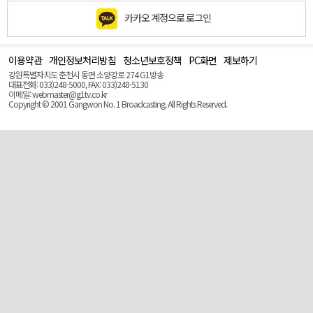
카카오 계정으로 로그인
이용약관
개인정보처리방침
청소년보호정책
PC화면
제보하기
맨
위
강원특별자치도 춘천시 동면 소양강로 274 G1방송
로
대표전화: 033)248-5000, FAX: 033)248-5130
(Top)
이메일: webmaster@g1tv.co.kr
Copyright © 2001 Gangwon No. 1 Broadcasting. All Rights Reserved.