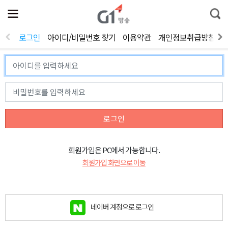
전
제
통
체
보
합
메
검
뉴
색
로그인
아이디/비밀번호 찾기
이용약관
개인정보취급방침
열
기
로그인
회원가입은 PC에서 가능합니다.
회원가입 화면으로 이동
네이버 계정으로 로그인