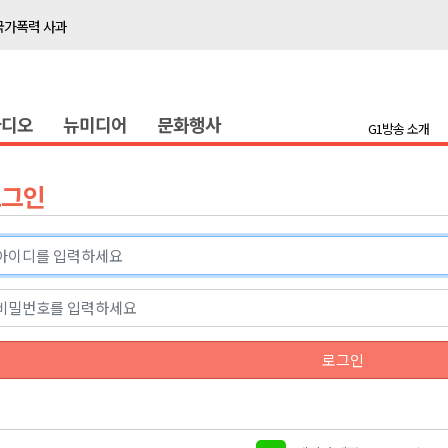
국가폭력 사과
접목
정책간담회
라디오
뉴미디어
문화행사
 초청 특별 강연
G1방송 소개
천 유치 건의
로그인
최
87명 인사
나된 공동체"
국가폭력 사과
로그인
접목
정책간담회
 초청 특별 강연