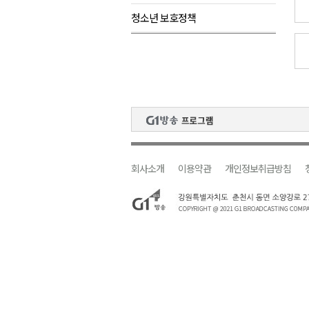
청소년 보호정책
검찰청 폐지..해결 과제 산적
육동한 시장, 국제스케이트장 춘
영월군, 국·도비 확보 보고회 개
삼척 공공산후조리원 이전 시급
강원자치도교육청 교감급 이상 3
회사소개
이용약관
개인정보취급방침