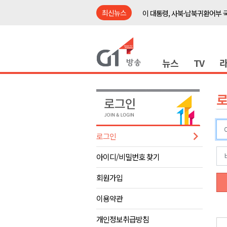
최신뉴스
이 대통령, 사북·납북귀환어부 
여름축제 더위와 전쟁..물놀이 
강원도, 최휘영 문체부장관과 
뉴스
TV
이광재 국회 예결위원장, 강릉시
검찰청 폐지..해결 과제 산적
육동한 시장, 국제스케이트장 춘
영월군, 국·도비 확보 보고회 개
삼척 공공산후조리원 이전 시급
로그인
강원자치도교육청 교감급 이상 3
아이디/비밀번호 찾기
도-시군 첫 간담회..우상호 "하
이 대통령, 사북·납북귀환어부 
회원가입
여름축제 더위와 전쟁..물놀이 
이용약관
강원도, 최휘영 문체부장관과 
개인정보취급방침
이광재 국회 예결위원장, 강릉시