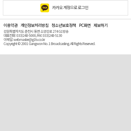
카카오 계정으로 로그인
이용약관
개인정보처리방침
청소년보호정책
PC화면
제보하기
맨
위
강원특별자치도 춘천시 동면 소양강로 274 G1방송
로
대표전화: 033)248-5000, FAX: 033)248-5130
(Top)
이메일: webmaster@g1tv.co.kr
Copyright © 2001 Gangwon No. 1 Broadcasting. All Rights Reserved.