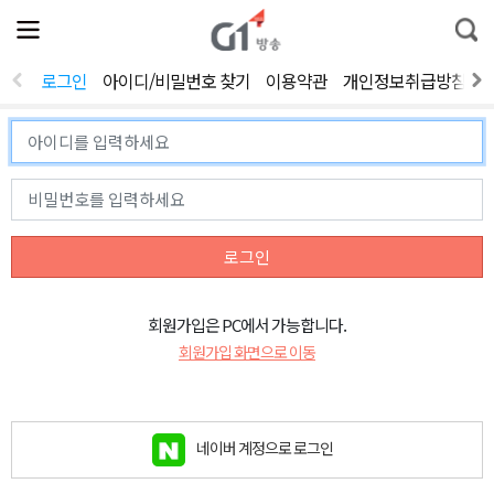
전
제
통
체
보
합
메
검
뉴
색
로그인
아이디/비밀번호 찾기
이용약관
개인정보취급방침
열
기
로그인
회원가입은 PC에서 가능합니다.
회원가입 화면으로 이동
네이버 계정으로 로그인