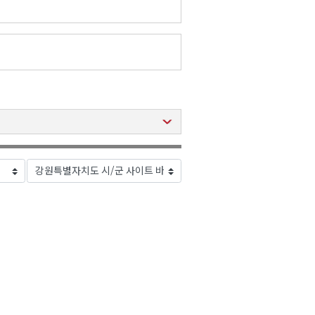
2026년 08월 06일(목)
2026년 08월 06일(목)
2026년 08월 06일(목)
2026년 08월 06일(목)
2026년 08월 06일(목)