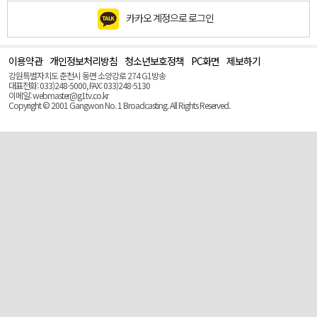
카카오 계정으로 로그인
이용약관
개인정보처리방침
청소년보호정책
PC화면
제보하기
맨
위
강원특별자치도 춘천시 동면 소양강로 274 G1방송
로
대표전화: 033)248-5000, FAX: 033)248-5130
(Top)
이메일: webmaster@g1tv.co.kr
Copyright © 2001 Gangwon No. 1 Broadcasting. All Rights Reserved.