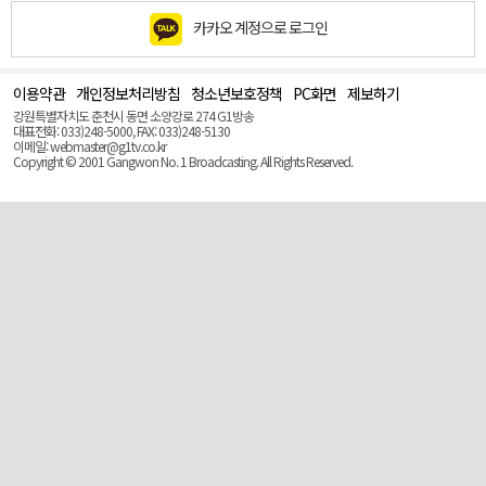
카카오 계정으로 로그인
이용약관
개인정보처리방침
청소년보호정책
PC화면
제보하기
맨
위
강원특별자치도 춘천시 동면 소양강로 274 G1방송
로
대표전화: 033)248-5000, FAX: 033)248-5130
(Top)
이메일: webmaster@g1tv.co.kr
Copyright © 2001 Gangwon No. 1 Broadcasting. All Rights Reserved.