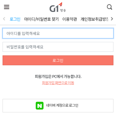
전
제
통
체
보
합
메
검
뉴
색
로그인
아이디/비밀번호 찾기
이용약관
개인정보취급방침
열
기
로그인
회원가입은 PC에서 가능합니다.
회원가입 화면으로 이동
네이버 계정으로 로그인