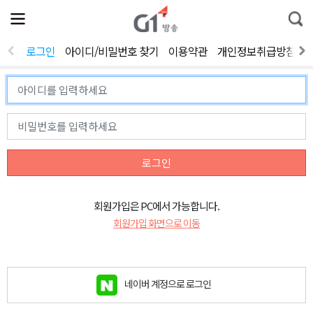
전
제
통
체
보
합
메
검
뉴
색
로그인
아이디/비밀번호 찾기
이용약관
개인정보취급방침
열
기
로그인
회원가입은 PC에서 가능합니다.
회원가입 화면으로 이동
네이버 계정으로 로그인