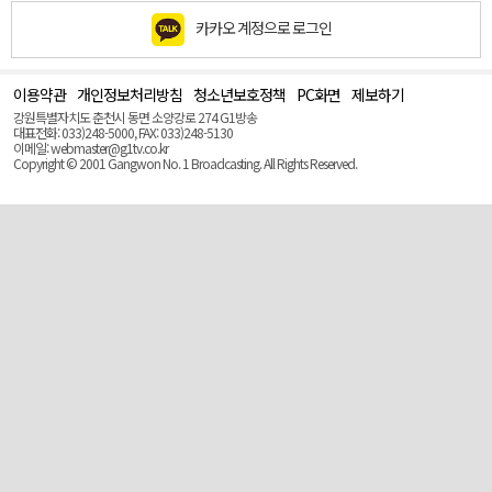
카카오 계정으로 로그인
이용약관
개인정보처리방침
청소년보호정책
PC화면
제보하기
맨
위
강원특별자치도 춘천시 동면 소양강로 274 G1방송
로
대표전화: 033)248-5000, FAX: 033)248-5130
(Top)
이메일: webmaster@g1tv.co.kr
Copyright © 2001 Gangwon No. 1 Broadcasting. All Rights Reserved.