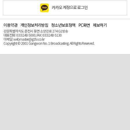
카카오 계정으로 로그인
이용약관
개인정보처리방침
청소년보호정책
PC화면
제보하기
맨
위
강원특별자치도 춘천시 동면 소양강로 274 G1방송
로
대표전화: 033)248-5000, FAX: 033)248-5130
(Top)
이메일: webmaster@g1tv.co.kr
Copyright © 2001 Gangwon No. 1 Broadcasting. All Rights Reserved.