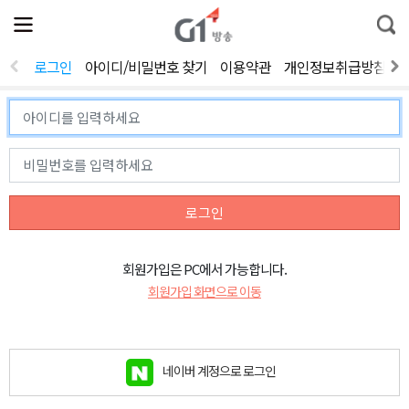
전
제
통
체
보
합
메
검
뉴
색
로그인
아이디/비밀번호 찾기
이용약관
개인정보취급방침
열
기
로그인
회원가입은 PC에서 가능합니다.
회원가입 화면으로 이동
네이버 계정으로 로그인