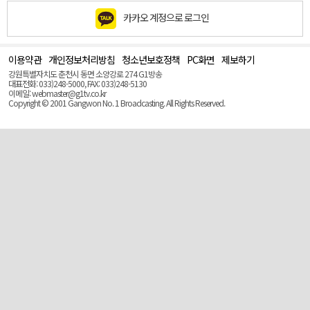
카카오 계정으로 로그인
이용약관
개인정보처리방침
청소년보호정책
PC화면
제보하기
맨
위
강원특별자치도 춘천시 동면 소양강로 274 G1방송
로
대표전화: 033)248-5000, FAX: 033)248-5130
(Top)
이메일: webmaster@g1tv.co.kr
Copyright © 2001 Gangwon No. 1 Broadcasting. All Rights Reserved.