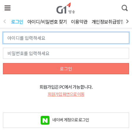
전
제
통
체
보
합
메
검
뉴
색
로그인
아이디/비밀번호 찾기
이용약관
개인정보취급방침
열
기
로그인
회원가입은 PC에서 가능합니다.
회원가입 화면으로 이동
네이버 계정으로 로그인