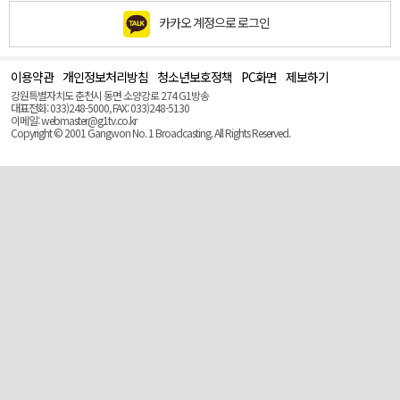
카카오 계정으로 로그인
이용약관
개인정보처리방침
청소년보호정책
PC화면
제보하기
맨
위
강원특별자치도 춘천시 동면 소양강로 274 G1방송
로
대표전화: 033)248-5000, FAX: 033)248-5130
(Top)
이메일: webmaster@g1tv.co.kr
Copyright © 2001 Gangwon No. 1 Broadcasting. All Rights Reserved.