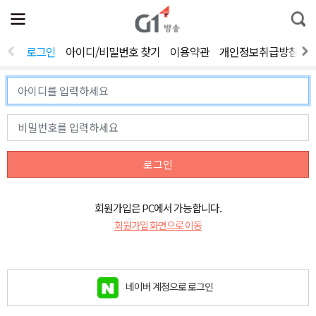
전
제
통
체
보
합
메
검
뉴
색
로그인
아이디/비밀번호 찾기
이용약관
개인정보취급방침
열
기
로그인
회원가입은 PC에서 가능합니다.
회원가입 화면으로 이동
네이버 계정으로 로그인