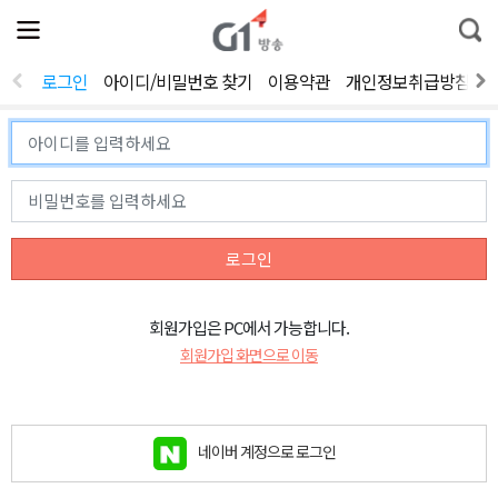
전
제
통
체
보
합
메
검
뉴
색
로그인
아이디/비밀번호 찾기
이용약관
개인정보취급방침
열
기
로그인
회원가입은 PC에서 가능합니다.
회원가입 화면으로 이동
네이버 계정으로 로그인