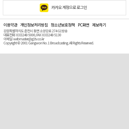
카카오 계정으로 로그인
이용약관
개인정보처리방침
청소년보호정책
PC화면
제보하기
맨
위
강원특별자치도 춘천시 동면 소양강로 274 G1방송
로
대표전화: 033)248-5000, FAX: 033)248-5130
(Top)
이메일: webmaster@g1tv.co.kr
Copyright © 2001 Gangwon No. 1 Broadcasting. All Rights Reserved.