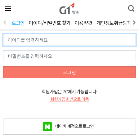
전
제
통
체
보
합
메
검
뉴
색
로그인
아이디/비밀번호 찾기
이용약관
개인정보취급방침
열
기
로그인
회원가입은 PC에서 가능합니다.
회원가입 화면으로 이동
네이버 계정으로 로그인