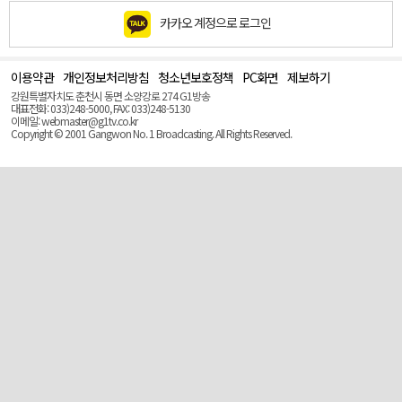
카카오 계정으로 로그인
이용약관
개인정보처리방침
청소년보호정책
PC화면
제보하기
맨
위
강원특별자치도 춘천시 동면 소양강로 274 G1방송
로
대표전화: 033)248-5000, FAX: 033)248-5130
(Top)
이메일: webmaster@g1tv.co.kr
Copyright © 2001 Gangwon No. 1 Broadcasting. All Rights Reserved.