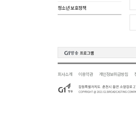
청소년 보호정책
검찰청 폐지..해결 과제 산적
육동한 시장, 국제스케이트장 춘
영월군, 국·도비 확보 보고회 개
삼척 공공산후조리원 이전 시급
강원자치도교육청 교감급 이상 3
회사소개
이용약관
개인정보취급방침