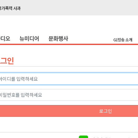
국가폭력 사과
접목
정책간담회
라디오
뉴미디어
문화행사
 초청 특별 강연
G1방송 소개
천 유치 건의
로그인
최
87명 인사
나된 공동체"
국가폭력 사과
로그인
접목
정책간담회
 초청 특별 강연