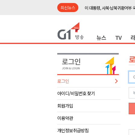
최신뉴스
이 대통령, 사북·납북귀환어부 
여름축제 더위와 전쟁..물놀이 
강원도, 최휘영 문체부장관과 
뉴스
TV
이광재 국회 예결위원장, 강릉시
검찰청 폐지..해결 과제 산적
육동한 시장, 국제스케이트장 춘
영월군, 국·도비 확보 보고회 개
삼척 공공산후조리원 이전 시급
로그인
강원자치도교육청 교감급 이상 3
아이디/비밀번호 찾기
도-시군 첫 간담회..우상호 "하
이 대통령, 사북·납북귀환어부 
회원가입
여름축제 더위와 전쟁..물놀이 
이용약관
강원도, 최휘영 문체부장관과 
개인정보취급방침
이광재 국회 예결위원장, 강릉시