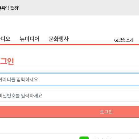
폭염 ‘절정’
지나?
타운홀 미팅 성료
라디오
뉴미디어
문화행사
눔 행사
G1방송 소개
 개최
저감 사업 등 건의
로그인
..싱가포르 복합리조트
합리조트로 진화 중"
전략 보고회 개최
폭염 ‘절정’
로그인
지나?
타운홀 미팅 성료
눔 행사