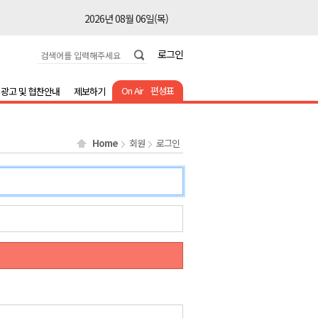
2026년 08월 06일(목)
2026년 08월 06일(목)
로그인
2026년 08월 06일(목)
2026년 08월 06일(목)
On Air
편성표
광고 및 협찬안내
제보하기
2026년 08월 06일(목)
2026년 08월 06일(목)
Home
회원
로그인
2026년 08월 06일(목)
2026년 08월 06일(목)
2026년 08월 06일(목)
2026년 08월 06일(목)
2026년 08월 06일(목)
2026년 08월 06일(목)
2026년 08월 06일(목)
2026년 08월 06일(목)