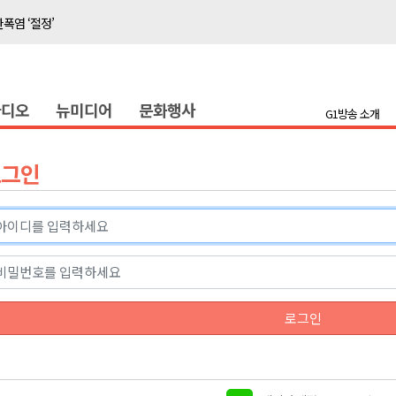
폭염 ‘절정’
지나?
타운홀 미팅 성료
라디오
뉴미디어
문화행사
눔 행사
G1방송 소개
 개최
저감 사업 등 건의
로그인
..싱가포르 복합리조트
합리조트로 진화 중"
전략 보고회 개최
폭염 ‘절정’
로그인
지나?
타운홀 미팅 성료
눔 행사