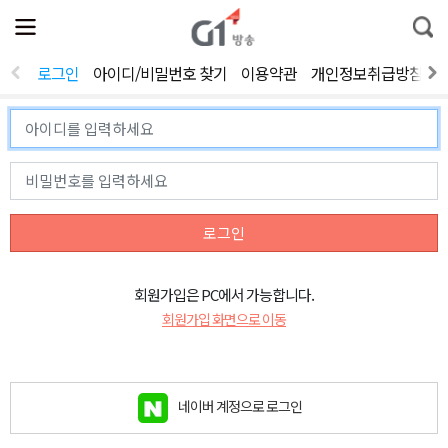
전
제
통
체
보
합
메
검
뉴
색
로그인
아이디/비밀번호 찾기
이용약관
개인정보취급방침
열
기
로그인
회원가입은 PC에서 가능합니다.
회원가입 화면으로 이동
네이버 계정으로 로그인