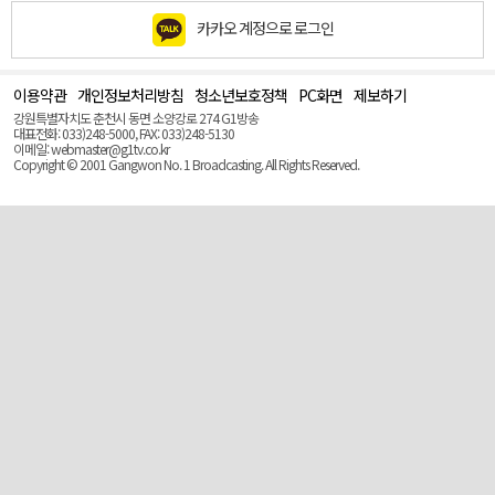
카카오 계정으로 로그인
이용약관
개인정보처리방침
청소년보호정책
PC화면
제보하기
맨
위
강원특별자치도 춘천시 동면 소양강로 274 G1방송
로
대표전화: 033)248-5000, FAX: 033)248-5130
(Top)
이메일: webmaster@g1tv.co.kr
Copyright © 2001 Gangwon No. 1 Broadcasting. All Rights Reserved.