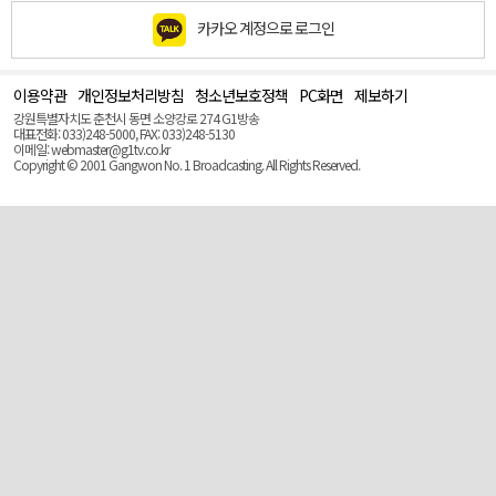
카카오 계정으로 로그인
이용약관
개인정보처리방침
청소년보호정책
PC화면
제보하기
맨
위
강원특별자치도 춘천시 동면 소양강로 274 G1방송
로
대표전화: 033)248-5000, FAX: 033)248-5130
(Top)
이메일: webmaster@g1tv.co.kr
Copyright © 2001 Gangwon No. 1 Broadcasting. All Rights Reserved.