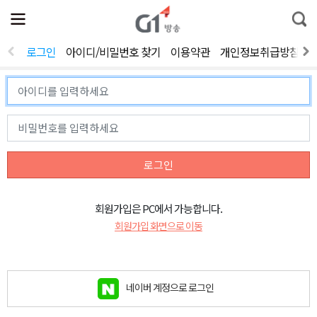
전
제
통
체
보
합
메
검
뉴
색
로그인
아이디/비밀번호 찾기
이용약관
개인정보취급방침
열
기
로그인
회원가입은 PC에서 가능합니다.
회원가입 화면으로 이동
네이버 계정으로 로그인