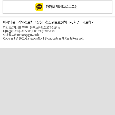
카카오 계정으로 로그인
이용약관
개인정보처리방침
청소년보호정책
PC화면
제보하기
맨
위
강원특별자치도 춘천시 동면 소양강로 274 G1방송
로
대표전화: 033)248-5000, FAX: 033)248-5130
(Top)
이메일: webmaster@g1tv.co.kr
Copyright © 2001 Gangwon No. 1 Broadcasting. All Rights Reserved.