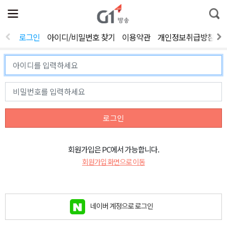
전
제
통
체
보
합
메
검
뉴
색
로그인
아이디/비밀번호 찾기
이용약관
개인정보취급방침
열
기
로그인
회원가입은 PC에서 가능합니다.
회원가입 화면으로 이동
네이버 계정으로 로그인