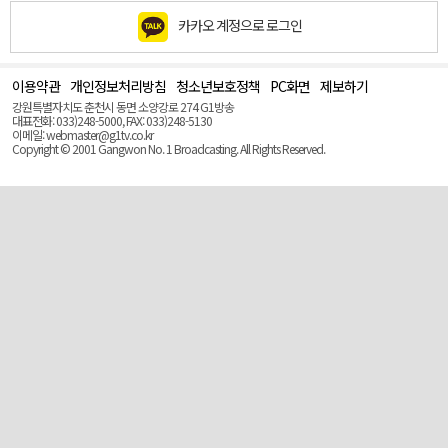
카카오 계정으로 로그인
이용약관
개인정보처리방침
청소년보호정책
PC화면
제보하기
맨
위
강원특별자치도 춘천시 동면 소양강로 274 G1방송
로
대표전화: 033)248-5000, FAX: 033)248-5130
(Top)
이메일: webmaster@g1tv.co.kr
Copyright © 2001 Gangwon No. 1 Broadcasting. All Rights Reserved.