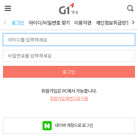
전
제
통
체
보
합
메
검
뉴
색
로그인
아이디/비밀번호 찾기
이용약관
개인정보취급방침
열
기
로그인
회원가입은 PC에서 가능합니다.
회원가입 화면으로 이동
네이버 계정으로 로그인