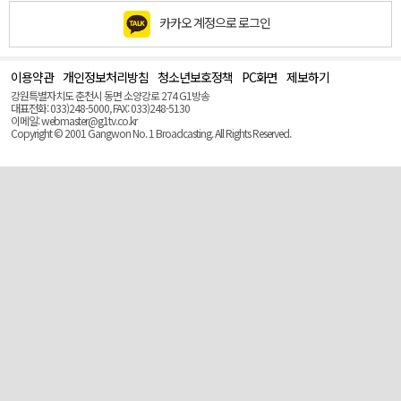
카카오 계정으로 로그인
이용약관
개인정보처리방침
청소년보호정책
PC화면
제보하기
맨
위
강원특별자치도 춘천시 동면 소양강로 274 G1방송
로
대표전화: 033)248-5000, FAX: 033)248-5130
(Top)
이메일: webmaster@g1tv.co.kr
Copyright © 2001 Gangwon No. 1 Broadcasting. All Rights Reserved.