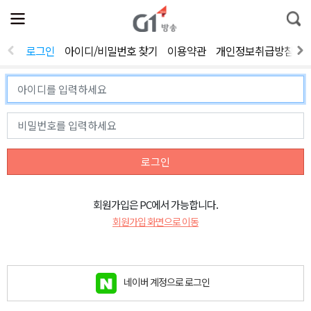
전
제
통
체
보
합
메
검
뉴
색
로그인
아이디/비밀번호 찾기
이용약관
개인정보취급방침
열
기
로그인
회원가입은 PC에서 가능합니다.
회원가입 화면으로 이동
네이버 계정으로 로그인