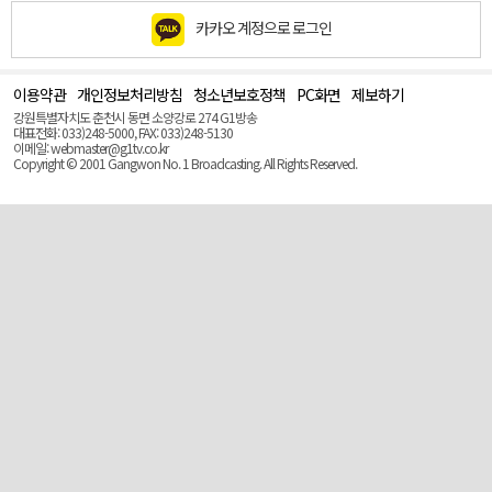
카카오 계정으로 로그인
이용약관
개인정보처리방침
청소년보호정책
PC화면
제보하기
맨
위
강원특별자치도 춘천시 동면 소양강로 274 G1방송
로
대표전화: 033)248-5000, FAX: 033)248-5130
(Top)
이메일: webmaster@g1tv.co.kr
Copyright © 2001 Gangwon No. 1 Broadcasting. All Rights Reserved.