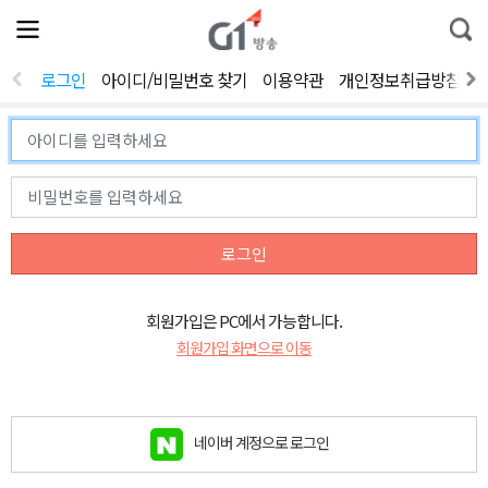
전
제
통
체
보
합
메
검
뉴
색
로그인
아이디/비밀번호 찾기
이용약관
개인정보취급방침
열
기
로그인
회원가입은 PC에서 가능합니다.
회원가입 화면으로 이동
네이버 계정으로 로그인