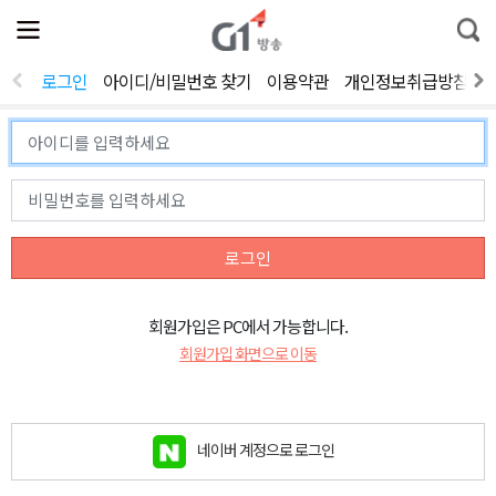
전
제
통
체
보
합
메
검
뉴
색
로그인
아이디/비밀번호 찾기
이용약관
개인정보취급방침
열
기
로그인
회원가입은 PC에서 가능합니다.
회원가입 화면으로 이동
네이버 계정으로 로그인