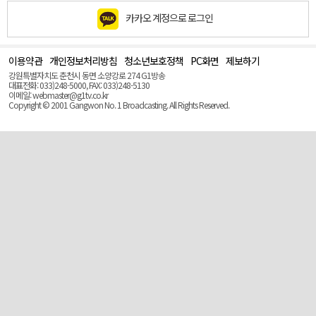
카카오 계정으로 로그인
이용약관
개인정보처리방침
청소년보호정책
PC화면
제보하기
맨
위
강원특별자치도 춘천시 동면 소양강로 274 G1방송
로
대표전화: 033)248-5000, FAX: 033)248-5130
(Top)
이메일: webmaster@g1tv.co.kr
Copyright © 2001 Gangwon No. 1 Broadcasting. All Rights Reserved.