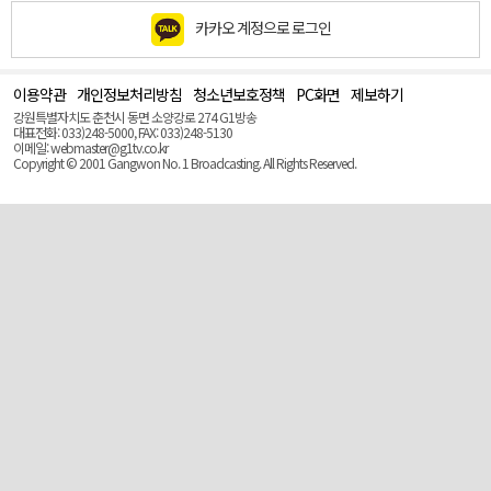
카카오 계정으로 로그인
이용약관
개인정보처리방침
청소년보호정책
PC화면
제보하기
맨
위
강원특별자치도 춘천시 동면 소양강로 274 G1방송
로
대표전화: 033)248-5000, FAX: 033)248-5130
(Top)
이메일: webmaster@g1tv.co.kr
Copyright © 2001 Gangwon No. 1 Broadcasting. All Rights Reserved.