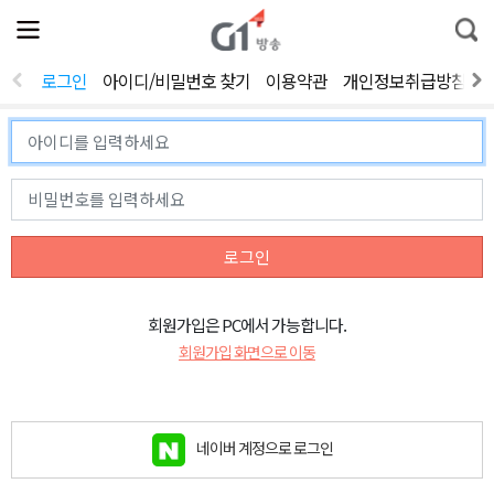
전
제
통
체
보
합
메
검
뉴
색
로그인
아이디/비밀번호 찾기
이용약관
개인정보취급방침
열
기
로그인
회원가입은 PC에서 가능합니다.
회원가입 화면으로 이동
네이버 계정으로 로그인