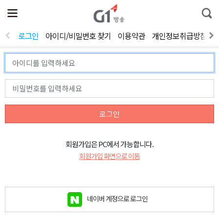
전
제
통
체
보
합
메
검
뉴
색
로그인
아이디/비밀번호 찾기
이용약관
개인정보취급방침
열
기
로그인
회원가입은 PC에서 가능합니다.
회원가입 화면으로 이동
네이버 계정으로 로그인