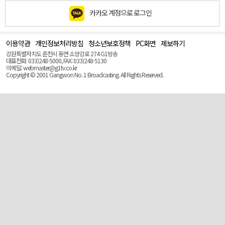
카카오 계정으로 로그인
이용약관
개인정보처리방침
청소년보호정책
PC화면
제보하기
맨
위
강원특별자치도 춘천시 동면 소양강로 274 G1방송
로
대표전화: 033)248-5000, FAX: 033)248-5130
(Top)
이메일: webmaster@g1tv.co.kr
Copyright © 2001 Gangwon No. 1 Broadcasting. All Rights Reserved.