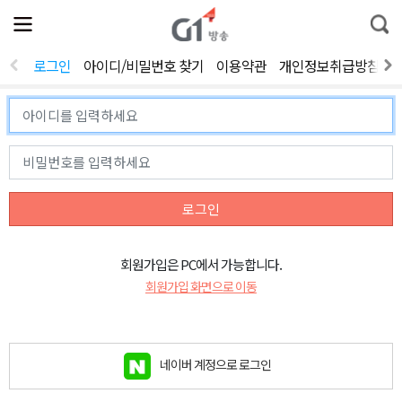
전
제
통
체
보
합
메
검
뉴
색
로그인
아이디/비밀번호 찾기
이용약관
개인정보취급방침
열
기
로그인
회원가입은 PC에서 가능합니다.
회원가입 화면으로 이동
네이버 계정으로 로그인