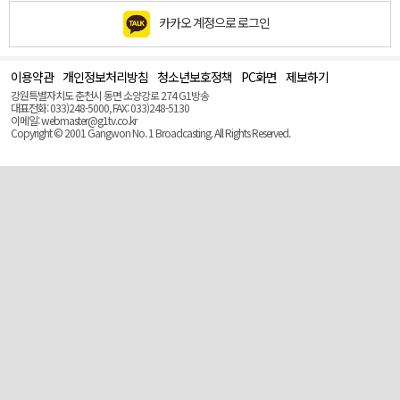
카카오 계정으로 로그인
이용약관
개인정보처리방침
청소년보호정책
PC화면
제보하기
맨
위
강원특별자치도 춘천시 동면 소양강로 274 G1방송
로
대표전화: 033)248-5000, FAX: 033)248-5130
(Top)
이메일: webmaster@g1tv.co.kr
Copyright © 2001 Gangwon No. 1 Broadcasting. All Rights Reserved.