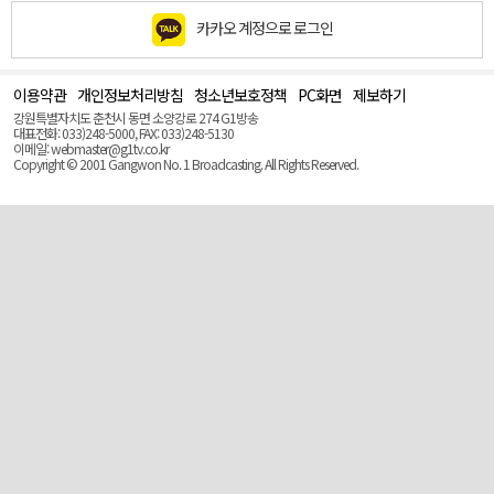
카카오 계정으로 로그인
이용약관
개인정보처리방침
청소년보호정책
PC화면
제보하기
맨
위
강원특별자치도 춘천시 동면 소양강로 274 G1방송
로
대표전화: 033)248-5000, FAX: 033)248-5130
(Top)
이메일: webmaster@g1tv.co.kr
Copyright © 2001 Gangwon No. 1 Broadcasting. All Rights Reserved.