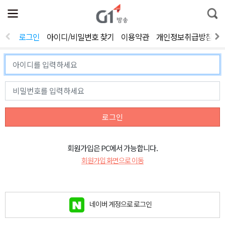
전
제
통
체
보
합
메
검
뉴
색
로그인
아이디/비밀번호 찾기
이용약관
개인정보취급방침
열
기
로그인
회원가입은 PC에서 가능합니다.
회원가입 화면으로 이동
네이버 계정으로 로그인